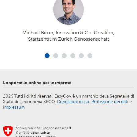
amministrative inerenti ai permessi e
piattaforma offre alle nostre aziende
proprio tempo per le attività
alla registrazione possono essere
tramite, l’utilizzo di mezzi tecnici,
quotidiane!»
concluse in maniera rapida e completa
gradite facilitazioni nel contatto con le
comodamente dall'ufficio.»
autorità.»
Michael Birrer, Innovation & Co-Creation,
Startzentrum Zürich Genossenschaft
Michael Tschirky, Presidente dell’Unione Svizzera
Vanessa J. Jenni, Direttrice, FIDUCIARI|SUISSE -
degli Installatori Elettricisti (USIE)
Unione Svizzera dei Fiduciari
Armin Baumann, CEO KMU Swiss AG
Erich Herzog, Supplente Responsabile Concorrenza &
Marc Käppeli, direttore di Blaser Café AG
Lo sportello online per le imprese
Regolamentazione di economiesuisse
2026 Tutti i diritti riservati. EasyGov è un marchio della Segretaria di
Stato dell’economia SECO.
Condizioni d’uso
,
Protezione dei dati
e
Impressum